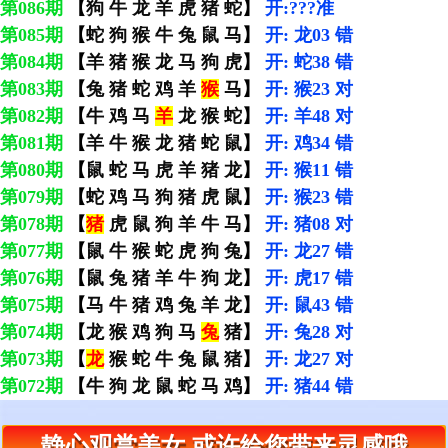
第086期
【
狗
牛
龙
羊
虎
猪
蛇
】
开:???准
第085期
【
蛇 狗 猴 牛 兔 鼠 马
】
开: 龙03 错
第084期
【
羊 猪 猴 龙 马 狗 虎
】
开: 蛇38 错
第083期
【
兔 猪 蛇 鸡 羊
猴
马
】
开: 猴23 对
第082期
【
牛 鸡 马
羊
龙 猴 蛇
】
开: 羊48 对
第081期
【
羊 牛 猴 龙 猪 蛇 鼠
】
开: 鸡34 错
第080期
【
鼠 蛇 马 虎 羊 猪 龙
】
开: 猴11 错
第079期
【
蛇 鸡 马 狗 猪 虎 鼠
】
开: 猴23 错
第078期
【
猪
虎 鼠 狗 羊 牛 马
】
开: 猪08 对
第077期
【
鼠 牛 猴 蛇 虎 狗 兔
】
开: 龙27 错
第076期
【
鼠 兔 猪 羊 牛 狗 龙
】
开: 虎17 错
第075期
【
马 牛 猪 鸡 兔 羊 龙
】
开: 鼠43 错
第074期
【
龙 猴 鸡 狗 马
兔
猪
】
开: 兔28 对
第073期
【
龙
猴 蛇 牛 兔 鼠 猪
】
开: 龙27 对
第072期
【
牛 狗 龙 鼠 蛇 马 鸡
】
开: 猪44 错
静心观赏美女,或许给您带来灵感哦