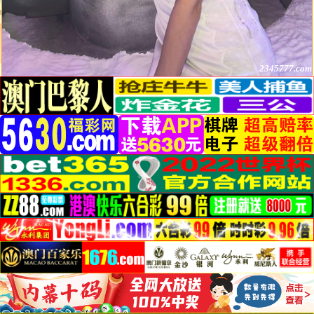
2345777.com