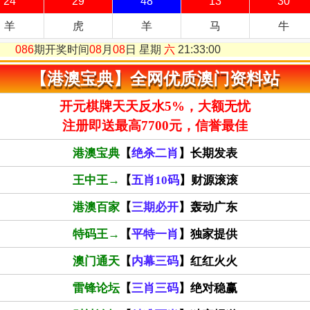
【港澳宝典】全网优质澳门资料站
开元棋牌天天反水5%，大额无忧
注册即送最高7700元，信誉最佳
港澳宝典
【
绝杀二肖
】长期发表
王中王→
【
五肖10码
】财源滚滚
港澳百家
【
三期必开
】轰动广东
特码王→
【
平特一肖
】独家提供
澳门通天
【
内幕三码
】红红火火
雷锋论坛
【
三肖三码
】绝对稳赢