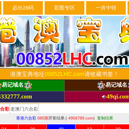
必出28码
彩图专区
一肖中特
港澳宝典地址
00852LHC.com
请收藏书签！
易记域名
易记域名
3332777.com
49qi.co