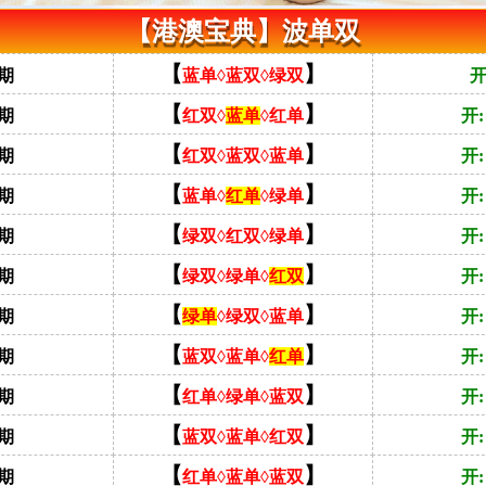
【港澳宝典】波单双
【
】
6期
蓝
单
◊
蓝
双
◊
绿
双
开
【
】
5期
红双◊
蓝单
◊红单
开:
【
】
4期
红双◊蓝双◊蓝单
开:
【
】
3期
蓝单◊
红单
◊绿单
开:
【
】
2期
绿双◊红双◊绿单
开:
【
】
1期
绿双◊绿单◊
红双
开:
【
】
0期
绿单
◊绿双◊蓝单
开:
【
】
9期
蓝双◊蓝单◊
红单
开:
【
】
8期
红单◊绿单◊蓝双
开:
【
】
7期
蓝双◊蓝单◊红双
开:
【
】
6期
红单◊蓝单◊蓝双
开: